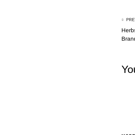
PRE
Herbs
Bran
Yo