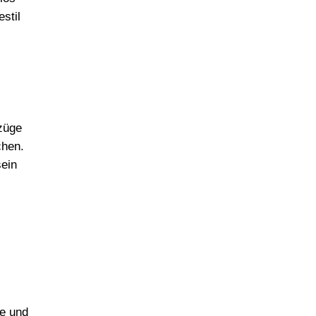
stil
nzüge
chen.
sein
s
se und