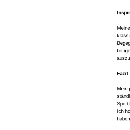
Inspi
Meine
klass
Begeg
bring
auszu
Fazit
Mein 
ständ
Sport
Ich h
haben