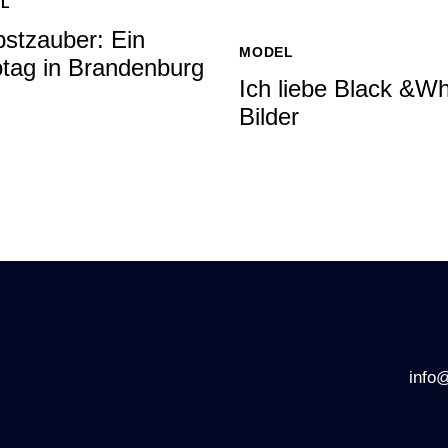
L
bstzauber: Ein
MODEL
otag in Brandenburg
Ich liebe Black &Wh
Bilder
info@