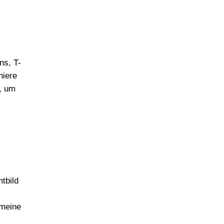
ns, T-
niere
s, um
tbild
 meine