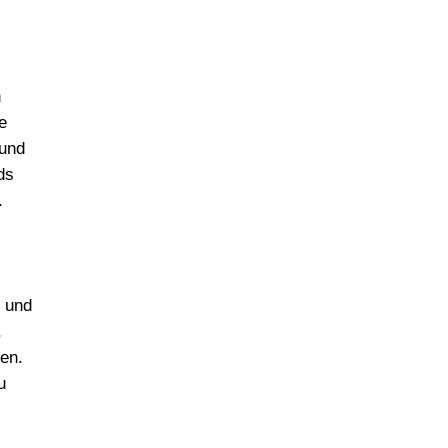
n
e
 und
ds
.
g und
,
zen.
u