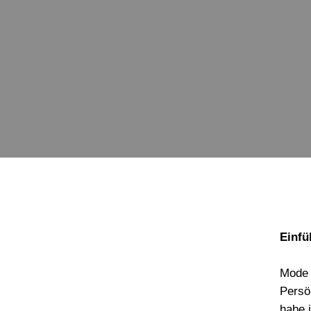
Einfü
Mode 
Persö
habe i