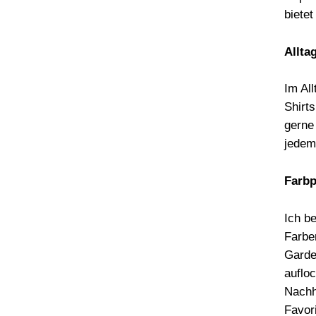
bietet
Allta
Im All
Shirt
gerne
jedem
Farbp
Ich b
Farbe
Garde
aufloc
Nachh
Favor