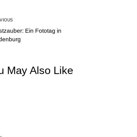
VIOUS
tzauber: Ein Fototag in
denburg
u May Also Like